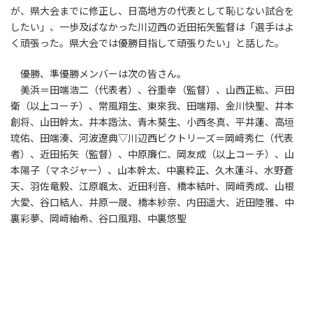
が、県大会までに修正し、日高地方の代表として恥じない試合を
したい」、一歩及ばなかった川辺西の近田拓矢監督は「選手はよ
く頑張った。県大会では優勝目指して頑張りたい」と話した。
優勝、準優勝メンバーは次の皆さん。
美浜＝田端浩二（代表者）、谷重幸（監督）、山西正紘、戸田
衛（以上コーチ）、常風翔生、東來我、田端翔、金川快聖、井本
創将、山田幹太、井本諧汰、青木葵生、小西冬真、平井蓮、高垣
琉佑、田端湊、河波遼典▽川辺西ビクトリーズ＝岡﨑秀仁（代表
者）、近田拓矢（監督）、中原廉仁、岡友成（以上コーチ）、山
本陽子（マネジャー）、山本幹太、中裏粋正、久木蓮斗、水野蒼
天、羽佐竜毅、江原颯太、近田利音、橋本結叶、岡﨑秀成、山根
大愛、谷口結人、井原一晟、橋本紗奈、内田遥大、近田陸雅、中
裏彩夢、岡﨑紬希、谷口風翔、中裏悠聖