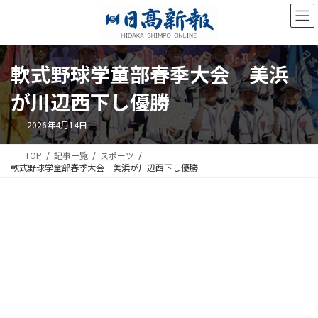
コ
ナ
ン
ビ
テ
ゲ
ン
ー
ツ
シ
軟式野球学童部春季大会 美浜
へ
ョ
ス
ン
が川辺西下し優勝
キ
に
ッ
移
2026年4月14日
プ
動
TOP
記事一覧
スポーツ
軟式野球学童部春季大会 美浜が川辺西下し優勝