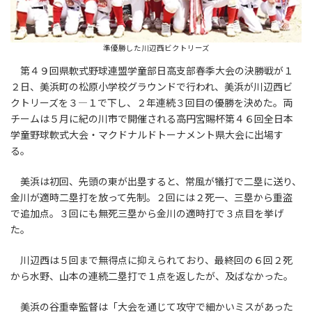
準優勝した川辺西ビクトリーズ
第４９回県軟式野球連盟学童部日高支部春季大会の決勝戦が１
２日、美浜町の松原小学校グラウンドで行われ、美浜が川辺西ビ
クトリーズを３―１で下し、２年連続３回目の優勝を決めた。両
チームは５月に紀の川市で開催される高円宮賜杯第４６回全日本
学童野球軟式大会・マクドナルドトーナメント県大会に出場す
る。
美浜は初回、先頭の東が出塁すると、常風が犠打で二塁に送り、
金川が適時二塁打を放って先制。２回には２死一、三塁から重盗
で追加点。３回にも無死三塁から金川の適時打で３点目を挙げ
た。
川辺西は５回まで無得点に抑えられており、最終回の６回２死
から水野、山本の連続二塁打で１点を返したが、及ばなかった。
美浜の谷重幸監督は「大会を通じて攻守で細かいミスがあった