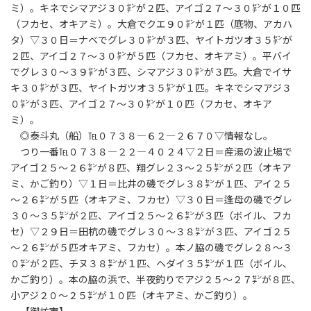
ミ）。キネでシマアジ３０㌢が２匹、アイゴ２７～３０㌢が１０匹
（フカセ、オキアミ）。大倉でクエ９０㌢が１匹（底物、アカハ
タ）▽３０日＝ナベでグレ３０㌢が３匹、ヤイトガツオ３５㌢が
２匹、アイゴ２７～３０㌢が５匹（フカセ、オキアミ）。平バイ
でグレ３０～３９㌢が３匹、シマアジ３０㌢が３匹。大倉でイサ
キ３０㌢が３匹、ヤイトガツオ３５㌢が１匹。キネでシマアジ３
０㌢が３匹、アイゴ２７～３０㌢が１０匹（フカセ、オキア
ミ）。
◎泰斗丸（船）℡０７３８―６２―２６７０▽情報なし。
つり一番℡０７３８―２２―４０２４▽２日＝産湯の波止場で
アイゴ２５～２６㌢が８匹、翔グレ２３～２５㌢が２匹（オキア
ミ、かご釣り）▽１日＝比井の磯でグレ３８㌢が１匹、アイ２５
～２６㌢が５匹（オキアミ、フカセ）▽３０日＝逢母の磯でグレ
３０～３５㌢が２匹、アイゴ２５～２６㌢が３匹（ボイル、フカ
セ）▽２９日＝田杭の磯でグレ３０～３８㌢が３匹、アイゴ２５
～２６㌢が５匹オキアミ、フカセ）。本ノ脇の磯でグレ２８～３
０㌢が２匹、チヌ３８㌢が１匹、ヘダイ３５㌢が１匹（ボイル、
かご釣り）。本の脇の浜で、半夜釣りでアジ２５～２７㌢が８匹、
小アジ２０～２５㌢が１０匹（オキアミ、かご釣り）。