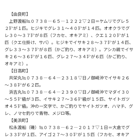
【由良町】
上野渡船℡０７３８―６５―１２２２▽２日＝ケムリでグレ５
２㌢が１匹。ヒジキでグレ３１～４０㌢が１４匹。オオクラでグ
レ３０～３７㌢が８匹（フカセ、オキアミ）、クエ１２０㌢が１
匹（クエ仕掛け、サバ）。ヒジキでイサキ２８～３７㌢が１４匹、
グレ３３～３７㌢が８匹（かご釣り、オキアミ）。アシカ親でイサ
キ２６～３６㌢が１６匹、グレ２７～３４㌢が６匹（かご釣り、
オキアミ）。
【日高町】
共栄丸℡０７３８―６４―２３１８▽日ノ御崎沖でイサキ２６
～３８㌢が６２匹。
浜吉丸℡０７３８―６４―２３９０▽日ノ御崎沖でマダイ３０
～５５㌢級が３匹、イサキ２７～３６㌢級が１５匹、ヤイトガツ
オ４５㌢級。沖の一文字で、かご釣りでヤイトガツオ、ハマチ、グ
レ、ノマセ釣りで青物、メジロ等。
【美浜町】
松永渡船（磯）℡０７３８―６２―２０１７▽１日＝大倉でグ
レ３３㌢が１匹、アイゴ２７～３０㌢が１５匹（フカセ、オキア