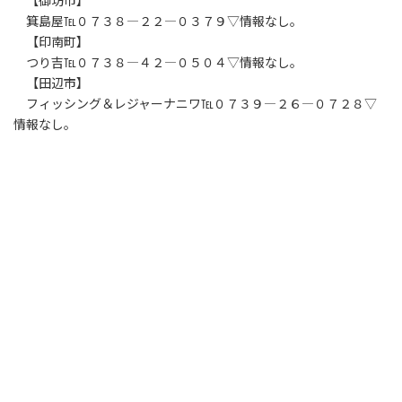
【御坊市】
箕島屋℡０７３８―２２―０３７９▽情報なし。
【印南町】
つり吉℡０７３８―４２―０５０４▽情報なし。
【田辺市】
フィッシング＆レジャーナニワ℡０７３９―２６―０７２８▽
情報なし。