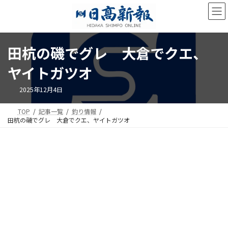
コ
ナ
ン
ビ
テ
ゲ
ン
ー
ツ
シ
田杭の磯でグレ 大倉でクエ、
へ
ョ
ス
ン
ヤイトガツオ
キ
に
ッ
移
2025年12月4日
プ
動
TOP
記事一覧
釣り情報
田杭の磯でグレ 大倉でクエ、ヤイトガツオ