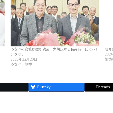
みなべの高城診療所院長 大嶋氏から長男有一氏にバト
成育
ンタッチ
202
2025年12月20日
御坊
みなべ・龍神
Bluesky
Threads