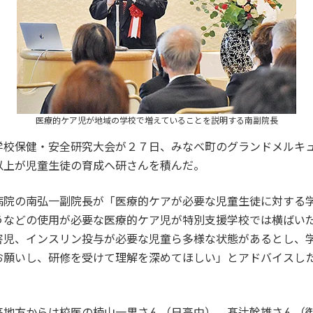
医療的ケア児が地域の学校で増えていることを説明する南副院長
校保健・安全研究大会が２７日、みなべ町のグランドメルキ
以上が児童生徒の育成へ研さんを積んだ。
院の南弘一副院長が「医療的ケアが必要な児童生徒に対する
うなどの使用が必要な医療的ケア児が特別支援学校では横ばい
害児、インスリン投与が必要な児童ら多様な状態があるとし、
お願いし、研修を受けて理解を深めてほしい」とアドバイスし
地方からは校医の楠山一男さん（日高中）、髙辻幹雄さん（