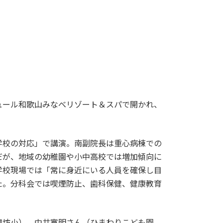
ュール和歌山みなべリゾート＆スパで開かれ、
学校の対応」で講演。南副院長は重心病棟での
だが、地域の幼稚園や小中高校では増加傾向に
学校現場では「常に身近にいる人員を確保し目
た。分科会では喫煙防止、歯科保健、健康教育
御坊小）、中井寛明さん（ひまわりこども園