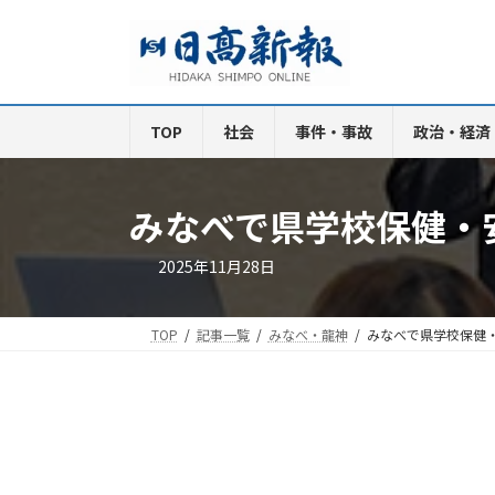
コ
ナ
ン
ビ
テ
ゲ
ン
ー
ツ
シ
TOP
社会
事件・事故
政治・経済
へ
ョ
ス
ン
キ
に
みなべで県学校保健・
ッ
移
プ
動
2025年11月28日
TOP
記事一覧
みなべ・龍神
みなべで県学校保健