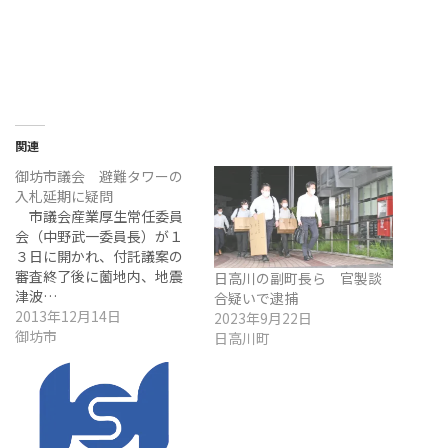
関連
御坊市議会 避難タワーの
入札延期に疑問
市議会産業厚生常任委員
会（中野武一委員長）が１
３日に開かれ、付託議案の
審査終了後に薗地内、地震
日高川の副町長ら 官製談
津波…
合疑いで逮捕
2013年12月14日
2023年9月22日
御坊市
日高川町