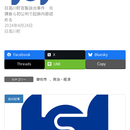
日高川町官製談合事件 元
課長ら初公判で起訴内容認
める
2024年4月24日
日高川町
Facebook
X
Bluesky
Threads
LINE
Copy
御坊市
、
政治・経済
カテゴリー
前の記事