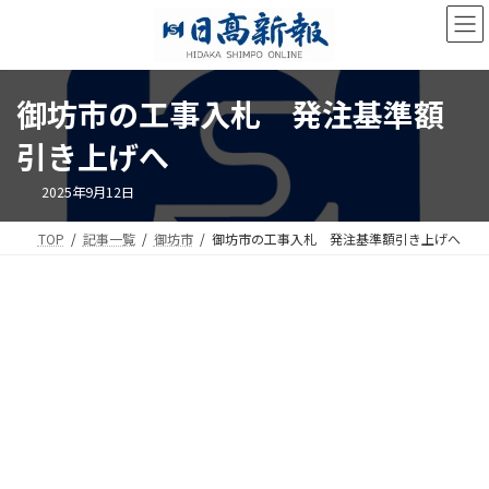
コ
ナ
ン
ビ
テ
ゲ
ン
ー
ツ
シ
御坊市の工事入札 発注基準額
へ
ョ
ス
ン
引き上げへ
キ
に
ッ
移
2025年9月12日
プ
動
TOP
記事一覧
御坊市
御坊市の工事入札 発注基準額引き上げへ