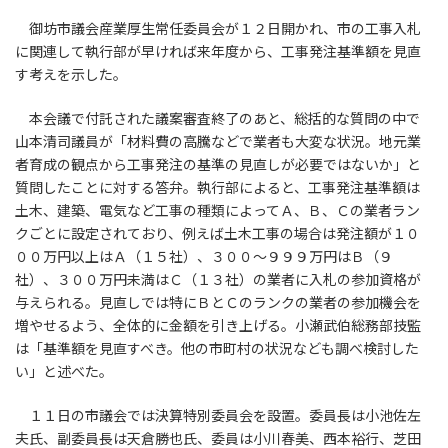
御坊市議会産業厚生常任委員会が１２日開かれ、市の工事入札
に関連して執行部が早ければ来年度から、工事発注基準額を見直
す考えを示した。
本会議で付託された議案審査終了のあと、総括的な質問の中で
山本清司議員が「材料費の高騰などで業者も大変な状況。地元業
者育成の観点から工事発注の基準の見直しが必要ではないか」と
質問したことに対する答弁。執行部によると、工事発注基準額は
土木、建築、電気など工事の種類によってＡ、Ｂ、Ｃの業者ラン
クごとに設定されており、例えば土木工事の場合は発注額が１０
００万円以上はＡ（１５社）、３００～９９９万円はＢ（９
社）、３００万円未満はＣ（１３社）の業者に入札の参加資格が
与えられる。見直しでは特にＢとＣのランクの業者の参加機会を
増やせるよう、全体的に金額を引き上げる。小瀬武伯総務部技監
は「基準額を見直すべき。他の市町村の状況なども調べ検討した
い」と述べた。
１１日の市議会では決算特別委員会を設置。委員長は小池佐左
夫氏、副委員長は天倉勝也氏、委員は小川春美、西本裕行、芝田