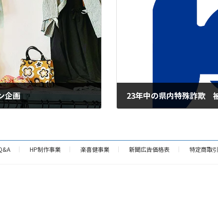
ン企画
23年中の県内特殊詐欺 
2024年2月10日
Q&A
HP制作事業
楽喜健事業
新聞広告価格表
特定商取