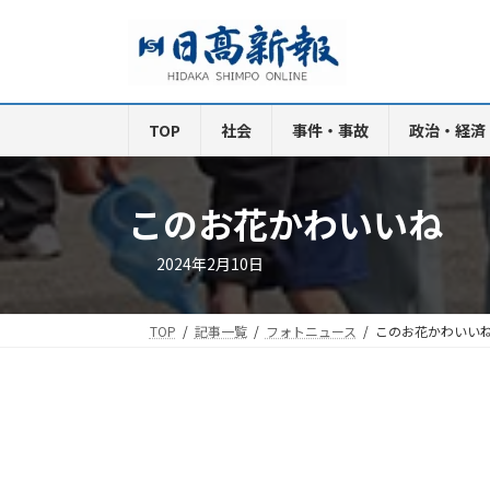
コ
ナ
ン
ビ
テ
ゲ
ン
ー
ツ
シ
TOP
社会
事件・事故
政治・経済
へ
ョ
ス
ン
キ
に
このお花かわいいね
ッ
移
プ
動
2024年2月10日
TOP
記事一覧
フォトニュース
このお花かわいい