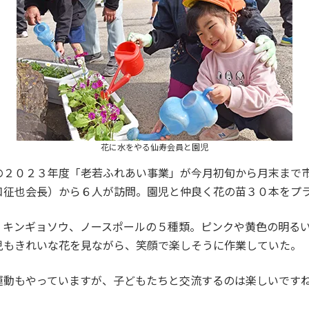
花に水をやる仙寿会員と園児
２０２３年度「老若ふれあい事業」が今月初旬から月末まで市
口征也会長）から６人が訪問。園児と仲良く花の苗３０本をプ
キンギョソウ、ノースポールの５種類。ピンクや黄色の明るい
児もきれいな花を見ながら、笑顔で楽しそうに作業していた。
動もやっていますが、子どもたちと交流するのは楽しいですね