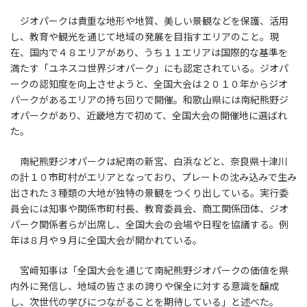
ジオパークは貴重な地形や地質、美しい景観などを保護、活用
し、教育や観光を通じて地域の発展を目指すエリアのこと。現
在、国内で４８エリアがあり、うち１１エリアは国際的な基準を
満たす「ユネスコ世界ジオパーク」にも認定されている。ジオパ
ークの認知度を向上させようと、全国大会は２０１０年からジオ
パークがあるエリアの持ち回りで開催。和歌山県には南紀熊野ジ
オパークがあり、近畿地方で初めて、全国大会の開催地に選ばれ
た。
南紀熊野ジオパークは紀南の新宮、白浜などと、奈良県十津川
の計１０市町村がエリアとなっており、プレートの沈み込みで生み
出された３種類の大地が独特の景観をつくり出している。実行委
員会には知事や関係市町村長、教育委員会、商工関係団体、ジオ
パーク関係者らが出席し、全国大会の会場や日程を協議する。例
年は８月や９月に全国大会が開かれている。
宮﨑知事は「全国大会を通じて南紀熊野ジオパークの価値を県
内外に発信し、地域の皆さまの誇りや保全に対する意識を醸成
し、次世代の学びにつながることを期待している」と述べた。