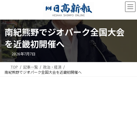
コ
ナ
ン
ビ
テ
ゲ
ン
ー
ツ
シ
南紀熊野でジオパーク全国大会
へ
ョ
ス
ン
を近畿初開催へ
キ
に
ッ
移
2026年7月7日
プ
動
TOP
記事一覧
政治・経済
南紀熊野でジオパーク全国大会を近畿初開催へ