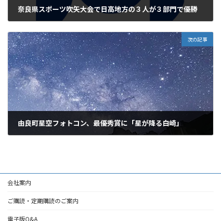
奈良県スポーツ吹矢大会で日高地方の３人が３部門で優勝
2026年7月7日
次の記事
由良町星空フォトコン、最優秀賞に「星が降る白崎」
2026年7月7日
会社案内
ご購読・定期購読のご案内
電子版Q&A