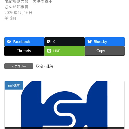
南紀短歌大会 美浜の森本
さんが知事賞
2026年1月16日
美浜町
Facebook
X
Bluesky
Threads
LINE
Copy
政治・経済
カテゴリー
前の記事