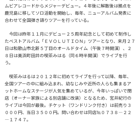
ムビアレコードからメジャーデビュー。４年後に解散後は拠点を
鹿児島に移してソロ活動を開始し、毎年、ニューアルバム発表に
合わせて全国弾き語りツアーを行っている。
今回は昨年１１月にデビュー２５周年記念として初めて制作し
たベストアルバム「ＥＶＯＬＵＴＩＯＮ」ツアーとなり、来月２７
日は和歌山市北新５丁目のオールドタイム（午後７時開演）、２
８日は美浜町田井の喫茶みはる（同６時半開演）でライブを行
う。
喫茶みはるは２０１２年に初めてライブを行って以降、毎年、
全国ツアーの中に組み込まれ、幼なじみや近所の人らも集まるア
ットホームなステージが人気を集めているが、今年いっぱいで閉
店（オーナー家族による別店舗に改装）となるため、宮井紀行の
ライブは今回が最後。チケット（ワンドリンク付き）は前売り３
０００円、当日３５００円。問い合わせは同店℡０７３８―２２
―１７４７。