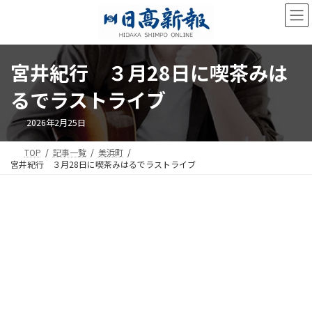
コ
ナ
ン
ビ
テ
ゲ
ン
ー
ツ
シ
宮井紀行 ３月28日に喫茶みは
へ
ョ
ス
ン
るでラストライブ
キ
に
ッ
移
2026年2月25日
プ
動
TOP
記事一覧
美浜町
宮井紀行 ３月28日に喫茶みはるでラストライブ